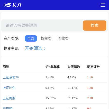
搜索
资产类型:
全部
权益类
固收类
开始筛选
投资主题:
简称
近3年年化
对照指数
动态评分
上证企债30
2.43%
4.17%
1.56
上证沪企
9.64%
11.17%
1.28
上证周期
15.67%
11.17%
2.28
非周期
4.95%
11.17%
0.9