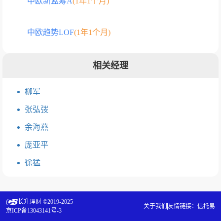
中欧新蓝筹A
(1年1个月)
中欧趋势LOF
(1年1个月)
相关经理
柳军
张弘弢
余海燕
庞亚平
徐猛
长升理财 ©2019-2025
关于我们
友情链接：
信托易
京ICP备13043141号-3