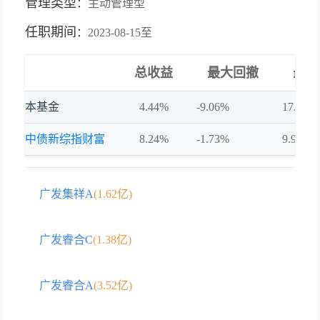
管理类型
：
主动管理型
任职期间
：
2023-08-15至
总收益
最大回撤
最大
本基金
4.44%
-9.06%
17.02%
中债新综指财富
8.24%
-1.73%
9.93%
广发集祥A
(1.62亿)
广发睿合C
(1.38亿)
广发睿合A
(3.52亿)