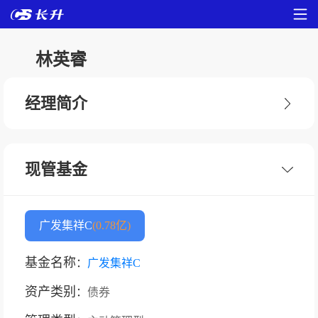
林英睿
经理简介
现管基金
广发集祥C
(0.78亿)
基金名称
：
广发集祥C
资产类别
：
债券