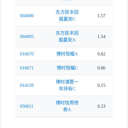
东方民丰回
004006
1.57
1.
报赢安C
东方民丰回
004005
1.54
1.
报赢安A
016670
博时恒耀A
0.82
0.
016671
博时恒耀C
0.86
0.
博时浦惠一
014159
0.15
0
年持有C
博时信用债
050011
0.23
0.
券A