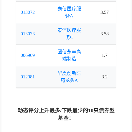
泰信医疗服
013072
3.57
3.
务A
泰信医疗服
013073
3.58
3.
务C
圆信永丰高
006969
1.7
1.
端制造
华夏创新医
012981
3.2
3.
药龙头A
动态评分上升最多/下跌最少的10只债券型
基金：