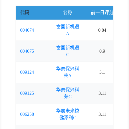
代码
名称
前一日评分
当
富国新机遇
004674
0.84
1.
A
富国新机遇
004675
0.9
1.
C
华泰保兴科
009124
3.1
3.
荣A
华泰保兴科
009125
3.11
3.
荣C
华宸未来稳
006258
3.11
3.
健添利C