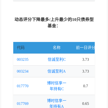
动态评分下降最多/上升最少的10只债券型
基金：
代码
名称
前一日评分
当
003235
信诚至利C
3.73
3.
003234
信诚至利A
3.73
3.
博时信享一
017770
0.7
0.
年持有C
博时信享一
017769
0.65
0.
年持有A