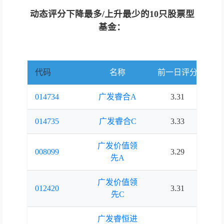
动态评分下降最多/上升最少的10只股票型
基金：
代码
名称
前一日评分
当
014734
广发睿合A
3.31
2.
014735
广发睿合C
3.33
2.
广发价值领
008099
3.29
2.
先A
广发价值领
012420
3.31
2.
先C
广发睿恒进