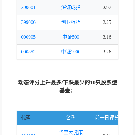
399001
深证成指
2.97
2.
399006
创业板指
2.25
2.
000905
中证500
3.16
2.
000852
中证1000
3.26
3.
动态评分上升最多/下跌最少的10只股票型
基金：
代码
名称
前一日评分
当
华宝大健康